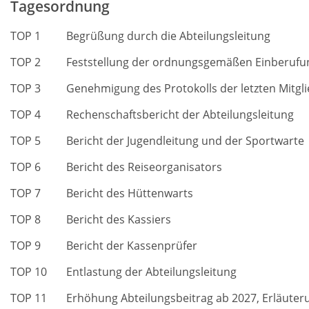
Tagesordnung
TOP 1
Begrüßung durch die Abteilungsleitung
TOP 2
Feststellung der ordnungsgemäßen Einberufun
TOP 3
Genehmigung des Protokolls der letzten Mitg
TOP 4
Rechenschaftsbericht der Abteilungsleitung
TOP 5
Bericht der Jugendleitung und der Sportwarte
TOP 6
Bericht des Reiseorganisators
TOP 7
Bericht des Hüttenwarts
TOP 8
Bericht des Kassiers
TOP 9
Bericht der Kassenprüfer
TOP 10
Entlastung der Abteilungsleitung
TOP 11
Erhöhung Abteilungsbeitrag ab 2027, Erläute